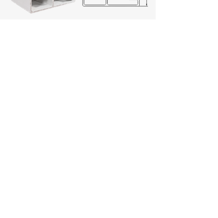
​型號
88045
合金材質 6061-T6
規格(mm) 上右溝槽60.1*30.5
重量(kg/m) 1.045
​表面處理 陽極膜厚20μm(封孔+ED)
​型號
88047
合金材質 6061-T6