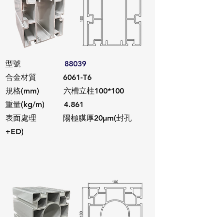
​型號
88039
合金材質 6061-T6
規格(mm) 六槽立柱100*100
重量(kg/m) 4.861
​表面處理 陽極膜厚20μm(封孔
+ED)