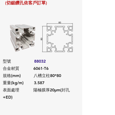
(​切鋸鑽孔依客戶訂單)
​型號
88032
合金材質 6061-T6
規格(mm) 八槽立柱80*80
重量(kg/m) 3.587
​表面處理 陽極膜厚20μm(封孔
+ED)