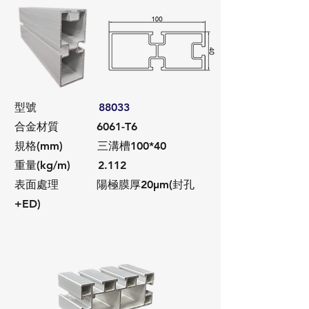
​型號
88033
合金材質 6061-T6
規格(mm) 三溝槽100*40
重量(kg/m) 2.112
​表面處理 陽極膜厚20μm(封孔
+ED)