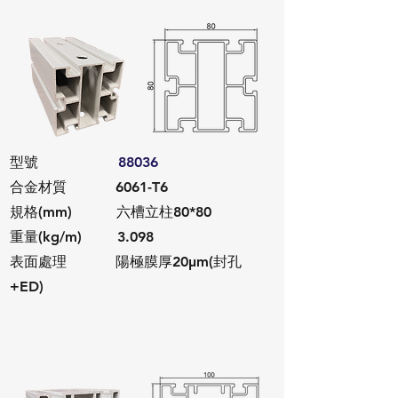
​型號
88036
合金材質 6061-T6
規格(mm) 六槽立柱80*80
重量(kg/m) 3.098
​表面處理 陽極膜厚20μm(封孔
+ED)