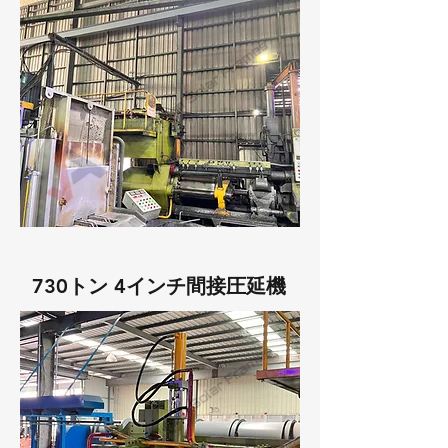
730トン 4インチ間接圧延機