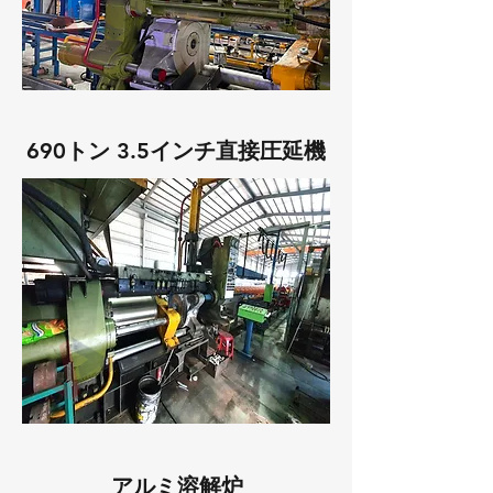
690トン 3.5インチ直接圧延機
アルミ溶解炉